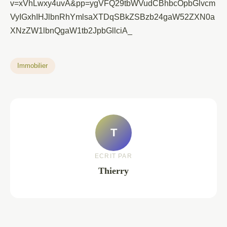
v=xVhLwxy4uvA&pp=ygVFQ29tbWVudCBhbcOpbGlvcm
VyIGxhIHJlbnRhYmlsaXTDqSBkZSBzb24gaW52ZXN0a
XNzZW1lbnQgaW1tb2JpbGllciA_
Immobilier
T
ECRIT PAR
Thierry