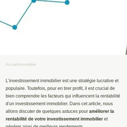
Accueil
›
Immobilier
IMMOBILIER
Comment améliorer la
L'investissement immobilier est une stratégie lucrative et
populaire. Toutefois, pour en tirer profit, il est crucial de
rentabilité de son investissement
bien comprendre les facteurs qui influencent la rentabilité
immobilier ?
d'un investissement immobilier. Dans cet article, nous
allons discuter de quelques astuces pour
améliorer la
Thierry
•
21 janvier 2022
•
2 min de lecture
rentabilité de votre investissement immobilier
et
générer ainsi de meilleurs rendements.