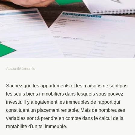
Accueil
›
Conseils
CONSEILS
Immobilier locatif : comment
Sachez que les appartements et les maisons ne sont pas
les seuls biens immobiliers dans lesquels vous pouvez
calculer la rentabilité d'un
investir. Il y a également les immeubles de rapport qui
immeuble de rapport ?
constituent un placement rentable. Mais de nombreuses
variables sont à prendre en compte dans le calcul de la
Brochard
•
16 juin 2020
•
2 min de lecture
rentabilité d'un tel immeuble.